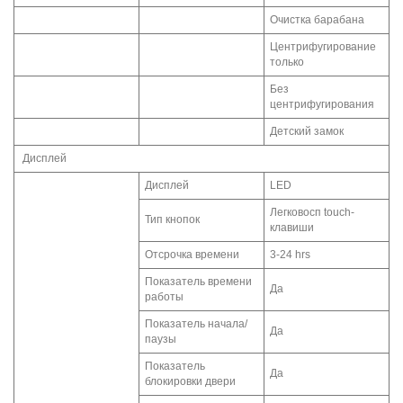
Очистка барабана
Центрифугирование
только
Без
центрифугирования
Детский замок
Дисплей
Дисплей
LED
Легковосп touch-
Тип кнопок
клавиши
Отсрочка времени
3-24 hrs
Показатель времени
Да
работы
Показатель начала/
Да
паузы
Показатель
Да
блокировки двери