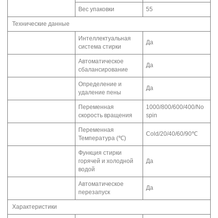
Вес упаковки
55
Технические данные
Интеллектуальная
Да
система стирки
Автоматическое
Да
сбалансирование
Определение и
Да
удаление пены
Переменная
1000/800/600/400/No
скорость вращения
spin
Переменная
Cold/20/40/60/90℃
Температура (℃)
Функция стирки
горячей и холодной
Да
водой
Автоматическое
Да
перезапуск
Характеристики