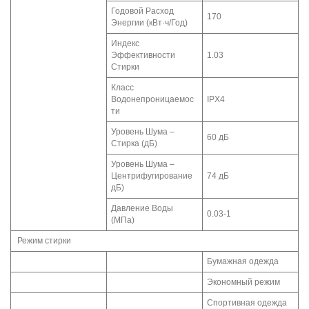
Годовой Расход
170
Энергии (кВт·ч/Год)
Индекс
Эффективности
1.03
Стирки
Класс
Водонепроницаемос
IPX4
ти
Уровень Шума –
60 дБ
Стирка (дБ)
Уровень Шума –
Центрифугирование
74 дБ
дБ)
Давление Воды
0.03-1
(МПа)
Режим стирки
Бумажная одежда
Экономный режим
Спортивная одежда