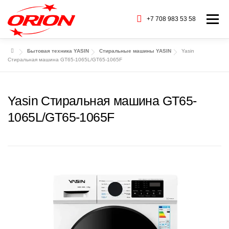
Перейти
к
+7 708 983 53 58
Меню
содержимому
Бытовая техника YASIN
Стиральные машины YASIN
Yasin
ГЛАВНАЯ
КАТАЛОГ ТОВАРОВ
Стиральная машина GT65-1065L/GT65-1065F
О НАС
СЕРВИС
БАРАХОЛКА
Yasin Стиральная машина GT65-
1065L/GT65-1065F
CТАТЬИ
БРЕНДЫ
КОНТАКТЫ