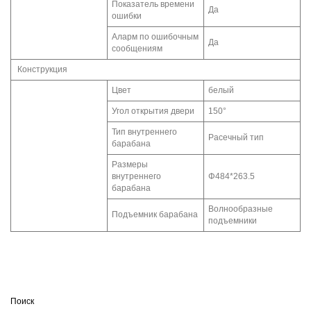
Показатель времени
Да
ошибки
Аларм по ошибочным
Да
сообщениям
Конструкция
Цвет
белый
Угол открытия двери
150°
Тип внутреннего
Расечный тип
барабана
Размеры
внутреннего
Φ484*263.5
барабана
Волнообразные
Подъемник барабана
подъемники
Поиск