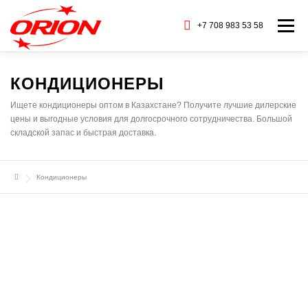
Перейти
к
+7 708 983 53 58
Меню
содержимому
ГЛАВНАЯ
КАТАЛОГ ТОВАРОВ
КОНДИЦИОНЕРЫ
Ищете кондиционеры оптом в Казахстане? Получите лучшие дилерские
цены и выгодные условия для долгосрочного сотрудничества. Большой
О НАС
СЕРВИС
БАРАХОЛКА
складской запас и быстрая доставка.
Кондиционеры
CТАТЬИ
БРЕНДЫ
КОНТАКТЫ