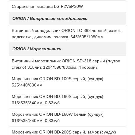
Стиральная машина LG F2V5PS0W
ORION / Витринные холодильники
Витринный холодильник ORION LC-363 черный, замок,
подсветка, динамич. охлажд. 645*605*1980мм
ORION / Морозильники
Витринный морозильник ORION SD-318 серый (гнутое
стекло) 318лит. 1294*598*830мм, 4 корзины
Морозильник ORION BD-100S серый, (сундук)
525*440*830мм
Морозильник ORION BD-160S серый, (сундук)
616*535*840мм, 0.32куб
Морозильник ORION BD-160W белый (сундук)
616*535*840мм, 0.33куб
Морозильник ORION BD-200S серый, замок (сундук)