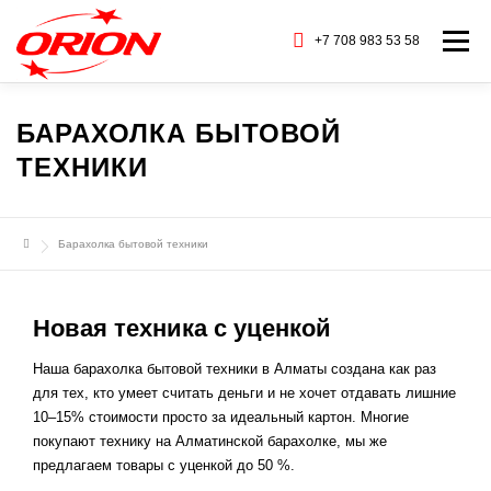
Перейти
к
+7 708 983 53 58
Меню
содержимому
ГЛАВНАЯ
КАТАЛОГ ТОВАРОВ
БАРАХОЛКА БЫТОВОЙ
ТЕХНИКИ
О НАС
СЕРВИС
БАРАХОЛКА
Барахолка бытовой техники
CТАТЬИ
БРЕНДЫ
КОНТАКТЫ
Новая техника с уценкой
Наша барахолка бытовой техники в Алматы создана как раз
для тех, кто умеет считать деньги и не хочет отдавать лишние
10–15% стоимости просто за идеальный картон. Многие
покупают технику на Алматинской барахолке, мы же
предлагаем товары с уценкой до 50 %.