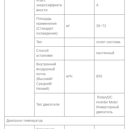
Класс
энергоэффекти
A
вности
Площадь
применения
м²
30~72
(Стандарт
охлаждения)
Тип
сплит-система
Способ
настенный
установки
Внутренний
воздушный
поток
м³/ч
850
(Высокий/
Средний/
Низкий)
RotaryDC
inverter Motor
Тип двигателя
Инверторный
двигатель
Диапазон температур