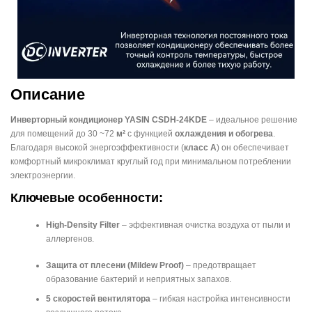
Описание
Инверторный кондиционер YASIN CSDH-24KDE
– идеальное решение
для помещений до 30 ~72
м²
с функцией
охлаждения и обогрева
.
Благодаря высокой энергоэффективности (
класс А
) он обеспечивает
комфортный микроклимат круглый год при минимальном потреблении
электроэнергии.
Ключевые особенности:
High-Density Filter
– эффективная очистка воздуха от пыли и
аллергенов.
Защита от плесени (Mildew Proof)
– предотвращает
образование бактерий и неприятных запахов.
5 скоростей вентилятора
– гибкая настройка интенсивности