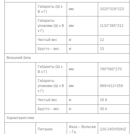
Габариты (Ш x
мм
1025*319*223
В x Г)
Габариты
упаковки (Ш x В
мм
1132*395*312
x Г)
Чистый вес
кг
12
Брутто – вес
кг
15
Внешний блок
Габариты (Ш x
мм
780*560*270
В x Г)
Габариты
упаковки (Ш x В
мм
889×612×359
x Г)
Чистый вес
кг
26.9
Брутто – вес
кг
30.4
Характеристики
Фаза – Вольтаж
Питание
220-240V/50HZ
– Гц