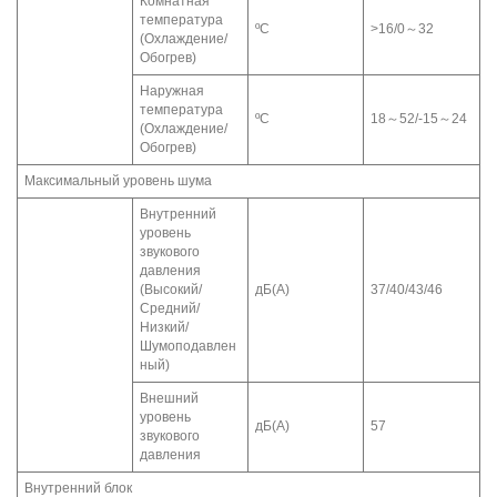
Комнатная
температура
ºC
>16/0～32
(Охлаждение/
Обогрев)
Наружная
температура
ºC
18～52/-15～24
(Охлаждение/
Обогрев)
Максимальный уровень шума
Внутренний
уровень
звукового
давления
(Высокий/
дБ(A)
37/40/43/46
Средний/
Низкий/
Шумоподавлен
ный)
Внешний
уровень
дБ(A)
57
звукового
давления
Внутренний блок