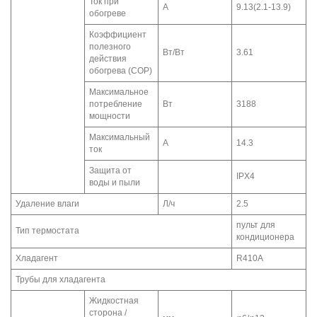
Ток при
А
9.13(2.1-13.9)
обогреве
Коэффициент
полезного
Вт/Вт
3.61
действия
обогрева (COP)
Максимальное
потребление
Вт
3188
мощности
Максимальный
А
14.3
ток
Защита от
IPX4
воды и пыли
Удаление влаги
Л/ч
2.5
пульт для
Тип термостата
кондиционера
Хладагент
R410A
Трубы для хладагента
Жидкостная
сторона /