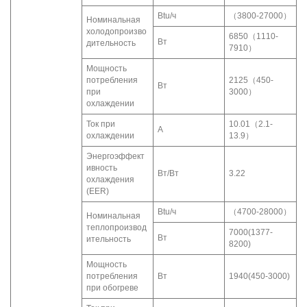
Btu/ч
（3800-27000）
Номинальная
холодопроизво
6850（1110-
Вт
дительность
7910）
Мощность
потребления
2125（450-
Вт
при
3000）
охлаждении
Ток при
10.01（2.1-
А
охлаждении
13.9）
Энергоэффект
ивность
Вт/Вт
3.22
охлаждения
(EER)
Btu/ч
（4700-28000）
Номинальная
теплопроизвод
7000(1377-
Вт
ительность
8200)
Мощность
потребления
Вт
1940(450-3000)
при обогреве