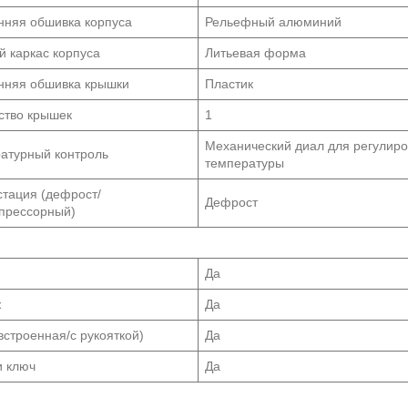
нняя обшивка корпуса
Рельефный алюминий
й каркас корпуса
Литьевая форма
нняя обшивка крышки
Пластик
ство крышек
1
Механический диал для регулиро
атурный контроль
температуры
тация (дефрост/
Дефрост
прессорный)
Да
ж
Да
встроенная/с рукояткой)
Да
и ключ
Да