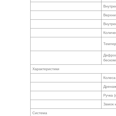
Внутре
Верхни
Внутре
Количе
Темпер
Дефрос
беском
Характеристики
Колеса
Дрена
Ручка (
Замок 
Система