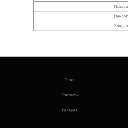
Испари
Пенооб
Хладаг
О нас
Контакты
Галерея