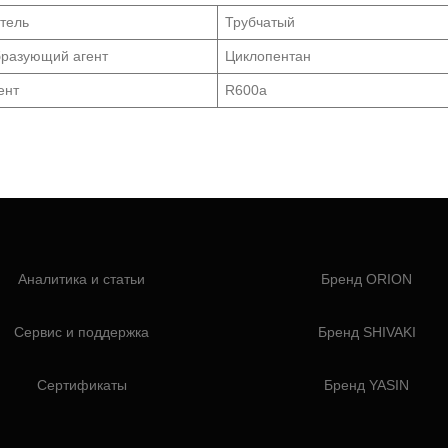
тель
Трубчатый
разующий агент
Циклопентан
ент
R600a
Аналитика и статьи
Бренд ORION
Сервис и поддержка
Бренд SHIVAKI
Сертификаты
Бренд YASIN