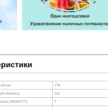
еристики
 объем
178
ый объем(л)
142
имата (SN/N/ST/T)
T