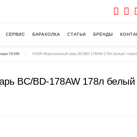
СЕРВИС
БАРАХОЛКА
CТАТЬИ
БРЕНДЫ
КОНТА
лари YASIN
YASIN Морозильный ларь BC/BD-178AW 178л белый / сере
арь BC/BD-178AW 178л белый 