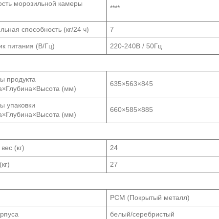
ость морозильной камеры
****
ьная способность (кг/24 ч)
7
к питания (В/Гц)
220-240В / 50Гц
ы продукта
635×563×845
×Глубина×Высота (мм)
ы упаковки
660×585×885
×Глубина×Высота (мм)
вес (кг)
24
(кг)
27
PCM (Покрытый металл)
орпуса
белый/серебристый