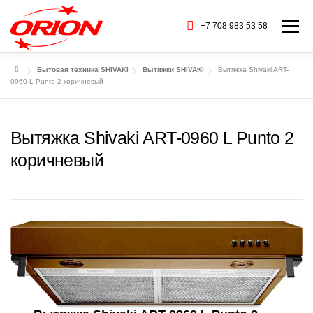
Перейти
к
+7 708 983 53 58
Меню
содержимому
Бытовая техника SHIVAKI
Вытяжки SHIVAKI
Вытяжка Shivaki ART-
ГЛАВНАЯ
КАТАЛОГ ТОВАРОВ
0960 L Punto 2 коричневый
О НАС
СЕРВИС
БАРАХОЛКА
Вытяжка Shivaki ART-0960 L Punto 2
коричневый
CТАТЬИ
БРЕНДЫ
КОНТАКТЫ