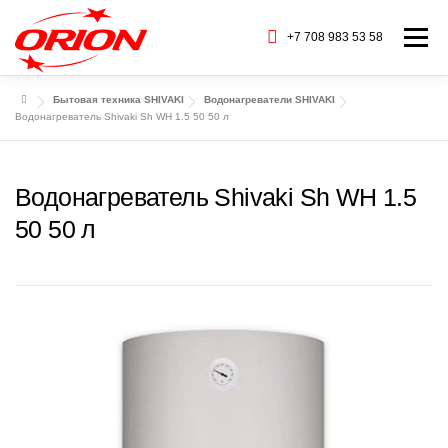
Перейти
к
+7 708 983 53 58
Меню
содержимому
Бытовая техника SHIVAKI
Водонагреватели SHIVAKI
ГЛАВНАЯ
КАТАЛОГ ТОВАРОВ
Водонагреватель Shivaki Sh WH 1.5 50 50 л
О НАС
СЕРВИС
БАРАХОЛКА
Водонагреватель Shivaki Sh WH 1.5
50 50 л
CТАТЬИ
БРЕНДЫ
КОНТАКТЫ