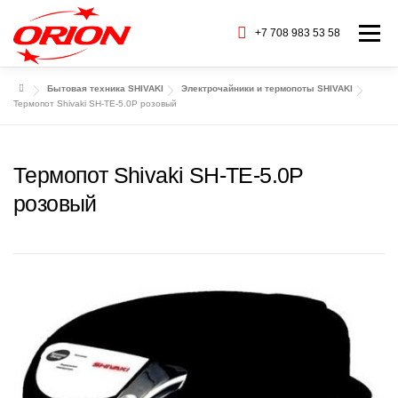
Перейти
к
+7 708 983 53 58
Меню
содержимому
Бытовая техника SHIVAKI
Электрочайники и термопоты SHIVAKI
ГЛАВНАЯ
КАТАЛОГ ТОВАРОВ
Термопот Shivaki SH-TE-5.0P розовый
О НАС
СЕРВИС
БАРАХОЛКА
Термопот Shivaki SH-TE-5.0P
розовый
CТАТЬИ
БРЕНДЫ
КОНТАКТЫ