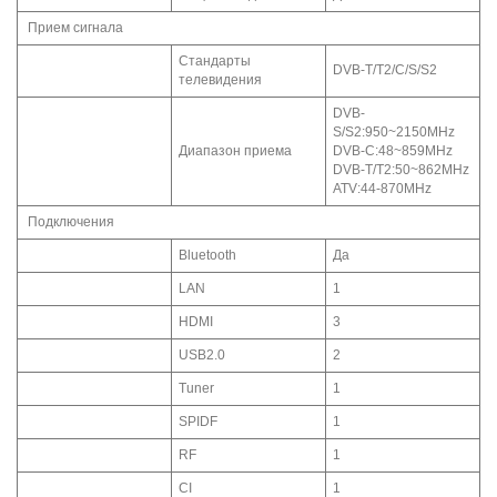
Прием сигнала
Стандарты
DVB-T/T2/C/S/S2
телевидения
DVB-
S/S2:950~2150MHz
Диапазон приема
DVB-C:48~859MHz
DVB-T/T2:50~862MHz
ATV:44-870MHz
Подключения
Bluetooth
Да
LAN
1
HDMI
3
USB2.0
2
Tuner
1
SPIDF
1
RF
1
CI
1