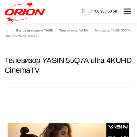
Перейти
к
+7 708 983 53 58
Меню
содержимому
Бытовая техника YASIN
Телевизоры YASIN
Телевизор YASIN 55Q7A
ГЛАВНАЯ
КАТАЛОГ ТОВАРОВ
ultra 4KUHD CinemaTV
О НАС
СЕРВИС
БАРАХОЛКА
Телевизор YASIN 55Q7A ultra 4KUHD
CinemaTV
CТАТЬИ
БРЕНДЫ
КОНТАКТЫ