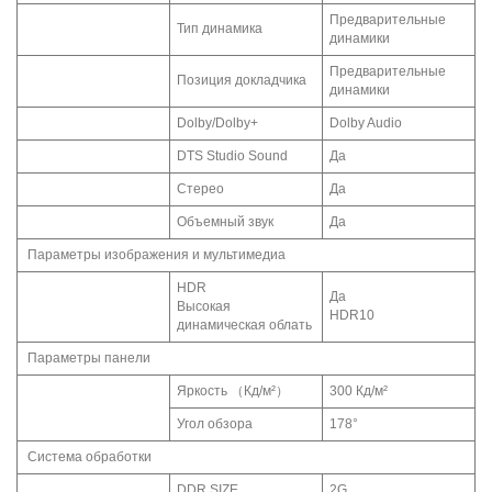
Предварительные
Тип динамика
динамики
Предварительные
Позиция докладчика
динамики
Dolby/Dolby+
Dolby Audio
DTS Studio Sound
Да
Стерео
Да
Объемный звук
Да
Параметры изображения и мультимедиа
HDR
Да
Высокая
HDR10
динамическая облать
Параметры панели
Яркость （Кд/м²）
300 Кд/м²
Угол обзора
178°
Система обработки
DDR SIZE
2G