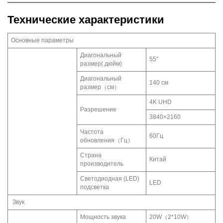
Технические характеристики
Основные параметры
Диагональный
55″
размер( дюйм)
Диагональный
140 см
размер（см）
4K UHD
Разрешение
3840×2160
Частота
60Гц
обновления（Гц）
Страна
Китай
производитель
Светодиодная (LED)
LED
подсветка
Звук
Мощность звука
20W（2*10W）