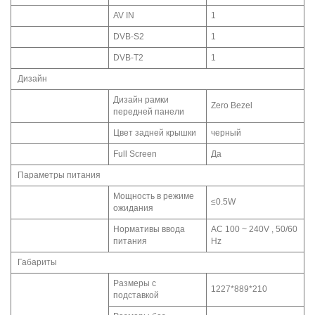
AV IN
1
DVB-S2
1
DVB-T2
1
Дизайн
Дизайн рамки
Zero Bezel
передней панели
Цвет задней крышки
черный
Full Screen
Да
Параметры питания
Мощность в режиме
≤0.5W
ожидания
Нормативы ввода
AC 100 ~ 240V , 50/60
питания
Hz
Габариты
Размеры с
1227*889*210
подставкой