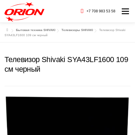
Перейти
к
+7 708 983 53 58
Меню
содержимому
Бытовая техника SHIVAKI
Телевизоры SHIVAKI
Телевизор Shivaki
ГЛАВНАЯ
КАТАЛОГ ТОВАРОВ
SYA43LF1600 109 см черный
О НАС
СЕРВИС
БАРАХОЛКА
Телевизор Shivaki SYA43LF1600 109
см черный
CТАТЬИ
БРЕНДЫ
КОНТАКТЫ