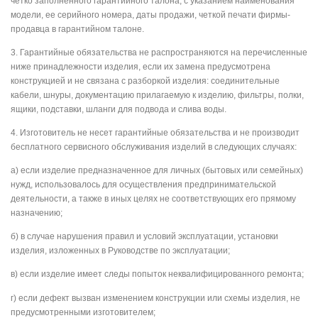
четко заполненного гарантийного талона, с указанием наименования
модели, ее серийного номера, даты продажи, четкой печати фирмы-
продавца в гарантийном талоне.
3.⁠ ⁠Гарантийные обязательства не распространяются на перечисленные
ниже принадлежности изделия, если их замена предусмотрена
конструкцией и не связана с разборкой изделия: соединительные
кабели, шнуры, документацию прилагаемую к изделию, фильтры, полки,
ящики, подставки, шланги для подвода и слива воды.
4.⁠ ⁠Изготовитель не несет гарантийные обязательства и не производит
бесплатного сервисного обслуживания изделий в следующих случаях:
а) если изделие предназначенное для личных (бытовых или семейных)
нужд, использовалось для осуществления предпринимательской
деятельности, а также в иных целях не соответствующих его прямому
назначению;
б) в случае нарушения правил и условий эксплуатации, установки
изделия, изложенных в Руководстве по эксплуатации;
в) если изделие имеет следы попыток неквалифицированного ремонта;
г) если дефект вызван изменением конструкции или схемы изделия, не
предусмотренными изготовителем;