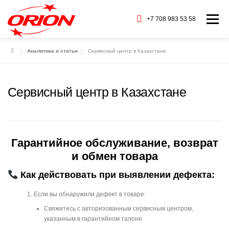
Перейти
к
+7 708 983 53 58
Меню
содержимому
Аналитика и статьи
Сервисный центр в Казахстане
ГЛАВНАЯ
КАТАЛОГ ТОВАРОВ
Сервисный центр в Казахстане
О НАС
СЕРВИС
БАРАХОЛКА
CТАТЬИ
БРЕНДЫ
КОНТАКТЫ
Гарантийное обслуживание, возврат
и обмен товара
Как действовать при выявлении дефекта:
Если вы обнаружили дефект в товаре:
Свяжитесь с авторизованным сервисным центром,
указанным в гарантийном талоне.