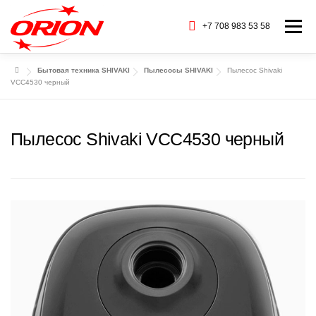
Перейти
к
+7 708 983 53 58
Меню
содержимому
Бытовая техника SHIVAKI
Пылесосы SHIVAKI
Пылесос Shivaki
ГЛАВНАЯ
КАТАЛОГ ТОВАРОВ
VCC4530 черный
О НАС
СЕРВИС
БАРАХОЛКА
Пылесос Shivaki VCC4530 черный
CТАТЬИ
БРЕНДЫ
КОНТАКТЫ