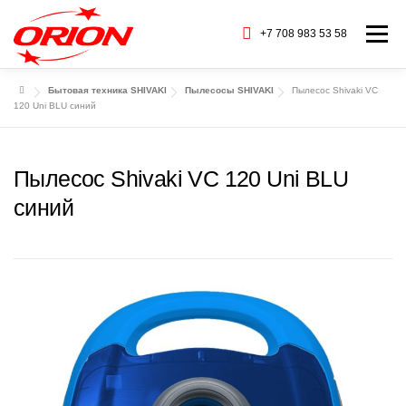
Перейти
к
+7 708 983 53 58
Меню
содержимому
Бытовая техника SHIVAKI
Пылесосы SHIVAKI
Пылесос Shivaki VC
ГЛАВНАЯ
КАТАЛОГ ТОВАРОВ
120 Uni BLU синий
О НАС
СЕРВИС
БАРАХОЛКА
Пылесос Shivaki VC 120 Uni BLU
синий
CТАТЬИ
БРЕНДЫ
КОНТАКТЫ