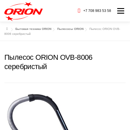
Перейти
к
+7 708 983 53 58
Меню
содержимому
Бытовая техника ORION
Пылесосы ORION
Пылесос ORION OVB-
ГЛАВНАЯ
КАТАЛОГ ТОВАРОВ
8006 серебристый
О НАС
СЕРВИС
БАРАХОЛКА
Пылесос ORION OVB-8006
серебристый
CТАТЬИ
БРЕНДЫ
КОНТАКТЫ