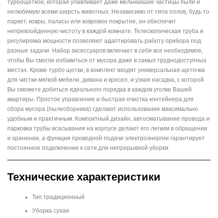
турбощеткой, которая улавливает даже мельчайшие частицы пыли и
нелюбимую всеми шерсть животных. Независимо от типа полов, будь то
паркет, ковры, паласы или ковровое покрытие, он обеспечит
непревзойденную чистоту в каждой комнате. Телескопическая труба и
регулировка мощности позволяют адаптировать работу прибора под
разные задачи. Набор аксессуаров включает в себя все необходимое,
чтобы Вы смогли избавиться от мусора даже в самых труднодоступных
местах. Кроме турбо щетки, в комплект входят универсальная щеточка
для чистки мягкой мебели, дивана и кресел, и узкая насадка, с которой
Вы сможете добиться идеального порядка в каждом уголке Вашей
квартиры. Простое управление и быстрая очистка контейнера для
сбора мусора (пылесборника) сделают использование максимально
удобным и практичным. Компактный дизайн, автосматывание провода и
парковка трубы всасывания на корпусе делают его легким в обращении
и хранении, а функция проводной подачи электроэнергии гарантирует
постоянное подключение к сети для непрерывной уборки.
Технические характеристики
Тип традиционный
Уборка сухая