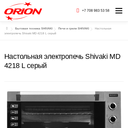
Перейти
к
+7 708 983 53 58
Меню
содержимому
Бытовая техника SHIVAKI
Печи и грили SHIVAKI
Настольная
ГЛАВНАЯ
КАТАЛОГ ТОВАРОВ
электропечь Shivaki MD 4218 L серый
О НАС
СЕРВИС
БАРАХОЛКА
Настольная электропечь Shivaki MD
4218 L серый
CТАТЬИ
БРЕНДЫ
КОНТАКТЫ