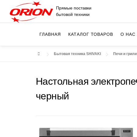
Перейти
Прямые поставки
к
бытовой техники
содержимому
ГЛАВНАЯ
КАТАЛОГ ТОВАРОВ
О НАС
Бытовая техника SHIVAKI
Печи и грили
Настольная электропеч
черный