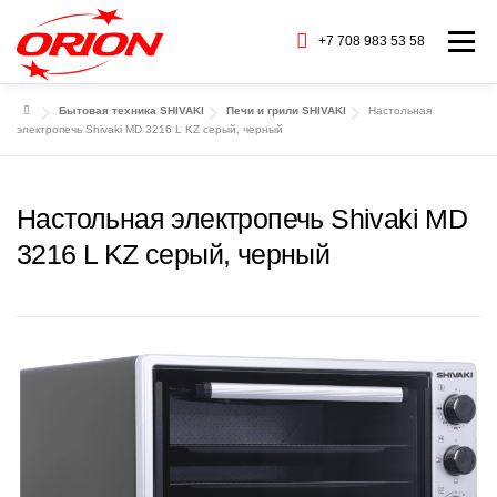
Перейти
к
+7 708 983 53 58
Меню
содержимому
Бытовая техника SHIVAKI
Печи и грили SHIVAKI
Настольная
ГЛАВНАЯ
КАТАЛОГ ТОВАРОВ
электропечь Shivaki MD 3216 L KZ серый, черный
О НАС
СЕРВИС
БАРАХОЛКА
Настольная электропечь Shivaki MD
3216 L KZ серый, черный
CТАТЬИ
БРЕНДЫ
КОНТАКТЫ