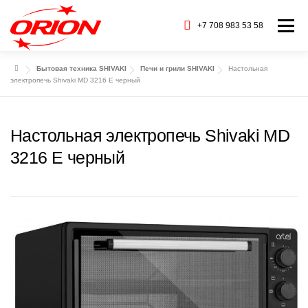
Перейти
к
+7 708 983 53 58
Меню
содержимому
Бытовая техника SHIVAKI
Печи и грили SHIVAKI
Настольная
ГЛАВНАЯ
КАТАЛОГ ТОВАРОВ
электропечь Shivaki MD 3216 E черный
О НАС
СЕРВИС
БАРАХОЛКА
Настольная электропечь Shivaki MD
3216 E черный
CТАТЬИ
БРЕНДЫ
КОНТАКТЫ