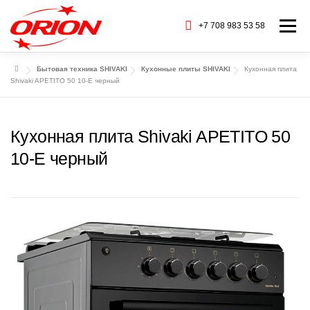
Перейти
к
+7 708 983 53 58
Меню
содержимому
Бытовая техника SHIVAKI
Кухонные плиты SHIVAKI
Кухонная плита
ГЛАВНАЯ
КАТАЛОГ ТОВАРОВ
Shivaki APETITO 50 10-E черный
О НАС
СЕРВИС
БАРАХОЛКА
Кухонная плита Shivaki APETITO 50
10-E черный
CТАТЬИ
БРЕНДЫ
КОНТАКТЫ