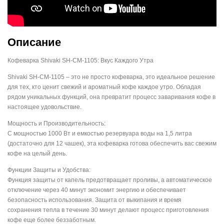
Описание
Кофеварка Shivaki SH-CM-1105: Вкус Каждого Утра
Shivaki SH-CM-1105 – это не просто кофеварка, это идеальное решение
для тех, кто ценит свежий и ароматный кофе каждое утро. Обладая
рядом уникальных функций, она превратит процесс заваривания кофе в
настоящее удовольствие.
Мощность и Производительность:
С мощностью 1000 Вт и емкостью резервуара воды на 1,5 литра
(достаточно для 12 чашек), эта кофеварка готова обеспечить вас свежим
кофе на целый день.
Функции Защиты и Удобства:
Функция защиты от капель предотвращает проливы, а автоматическое
отключение через 40 минут экономит энергию и обеспечивает
безопасность использования. Защита от выкипания и время
сохранения тепла в течение 30 минут делают процесс приготовления
кофе еще более беззаботным.