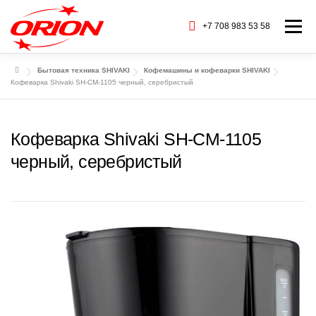
Перейти
к
+7 708 983 53 58
Меню
содержимому
Бытовая техника SHIVAKI
Кофемашины и кофеварки SHIVAKI
ГЛАВНАЯ
КАТАЛОГ ТОВАРОВ
Кофеварка Shivaki SH-CM-1105 черный, серебристый
О НАС
СЕРВИС
БАРАХОЛКА
Кофеварка Shivaki SH-CM-1105
черный, серебристый
CТАТЬИ
БРЕНДЫ
КОНТАКТЫ