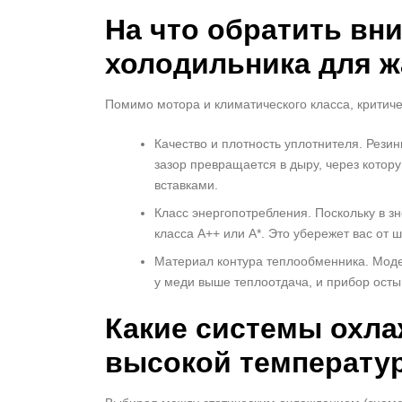
На что обратить вн
холодильника для ж
Помимо мотора и климатического класса, критиче
Качество и плотность уплотнителя. Рези
зазор превращается в дыру, через котор
вставками.
Класс энергопотребления. Поскольку в 
класса A++ или A*. Это убережет вас от 
Материал контура теплообменника. Мод
у меди выше теплоотдача, и прибор осты
Какие системы охла
высокой температу