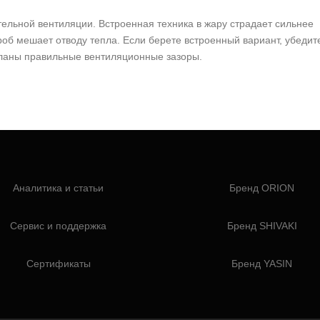
ельной вентиляции. Встроенная техника в жару страдает сильнее
роб мешает отводу тепла. Если берете встроенный вариант, убедит
еланы правильные вентиляционные зазоры.
Аналитика и статьи
Бренд ORION
Сервис и поддержка
Бренд SHIVAKI
Сертификаты
Бренд YASIN