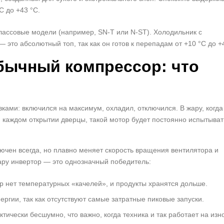
C до +43 °C.
лассовые модели (например, SN-T или N-ST). Холодильник с
это абсолютный топ, так как он готов к перепадам от +10 °C до +
бычный компрессор: что
ами: включился на максимум, охладил, отключился. В жару, когда
и каждом открытии дверцы, такой мотор будет постоянно испытыват
ючен всегда, но плавно меняет скорость вращения вентилятора и
ару инвертор — это однозначный победитель:
ер нет температурных «качелей», и продукты хранятся дольше.
ргии, так как отсутствуют самые затратные пиковые запуски.
ически бесшумно, что важно, когда техника и так работает на изно