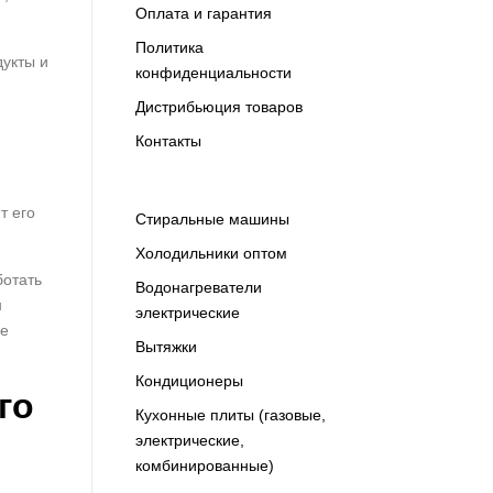
Оплата и гарантия
Политика
укты и
конфиденциальности
Дистрибьюция товаров
Контакты
т его
Cтиральные машины
Холодильники оптом
ботать
Водонагреватели
н
электрические
це
Вытяжки
Кондиционеры
го
Кухонные плиты (газовые,
электрические,
комбинированные)