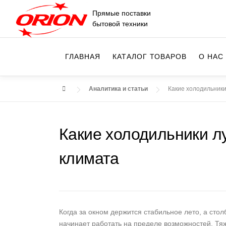
Перейти
Прямые поставки
к
бытовой техники
содержимому
ГЛАВНАЯ
КАТАЛОГ ТОВАРОВ
О НАС
Аналитика и статьи
Какие холодильники
Какие холодильники л
климата
Когда за окном держится стабильное лето, а сто
начинает работать на пределе возможностей. Тяж