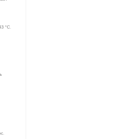
43 °C.
ь
с.