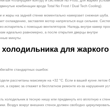
итый «плачущий» контур) и системой No Frost, для жарких услов
винутые комбинации вроде Total No Frost / Dual Tech Cooling).
ти и жары на задней стенке моментально намерзает снежная шуба.
ает охлаждению, заставляя мотор напрягаться еще сильнее. Сист
рез испаритель с помощью вентиляторов. Наледь внутри камер про
кам идеально равномерно, а после открытия дверцы внутри
нные минуты.
 холодильника для жаркого
збегайте стандартных ошибок:
одели рассчитаны максимум на +32 °C. Если в вашей кухне летом 
оя, а сервис за откажет в бесплатном ремонте из-за нарушения ус
ть холодильник в тесную нишу или придвинуть его вплотную к стен
ики. Воздух вокруг внешних стенок должен свободно циркулировать