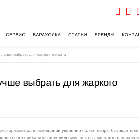
СЕРВИС
БАРАХОЛКА
CТАТЬИ
БРЕНДЫ
КОНТА
 лучше выбрать для жаркого климата
учше выбрать для жаркого
лбик термометра в помещении уверенно ползет вверх, бытовая техн
елее всего приходится холодильнику: пока вы мечтаете о прохладе