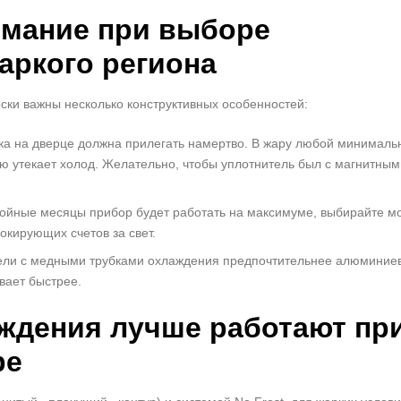
имание при выборе
аркого региона
ски важны несколько конструктивных особенностей:
нка на дверце должна прилегать намертво. В жару любой минимал
ую утекает холод. Желательно, чтобы уплотнитель был с магнитным
знойные месяцы прибор будет работать на максимуме, выбирайте м
шокирующих счетов за свет.
ели с медными трубками охлаждения предпочтительнее алюминие
вает быстрее.
ждения лучше работают пр
ре