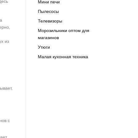
десь
Мини печи
Пылесосы
а
Телевизоры
ерно,
Морозильники оптом для
магазинов
ух из
Утюги
Малая кухонная техника
ывает,
нов с
вает