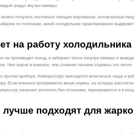
аждый градус внутри камеры.
, можно получить постоянно тающее мороженое, испорченные прод
разберем по полочкам, какой холодильник гарантированно выдержит
ет на работу холодильника
он не производит холод, а забирает тепло изнутри камеры и выводи
и. Чем жарче в комнате, тем сложнее технике отдавать это тепло.
ть против прибора. Компрессору приходится включаться чаще и ра
ру. Если комната прогревается выше нормы, на которую рассчита
мпрессор начинает молотить без остановки, перегревается и в кон
 лучше подходят для жарко