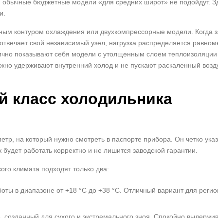
 обычные бюджетные модели «для средних широт» не подойдут. З
и.
ным контуром охлаждения или двухкомпрессорные модели. Когда з
отвечает свой независимый узел, нагрузка распределяется равном
тлично показывают себя модели с утолщенным слоем теплоизоляции
ежно удерживают внутренний холод и не пускают раскаленный возд
й класс холодильника
тр, на который нужно смотреть в паспорте прибора. Он четко указ
будет работать корректно и не лишится заводской гарантии.
ого климата подходят только два:
оты в диапазоне от +18 °C до +38 °C. Отличный вариант для регио
, созданный для сухого и экстремального зноя. Спокойно выдержи