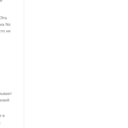
ий
 Эта
ема No
сто не
бывает
ловий
е в
,