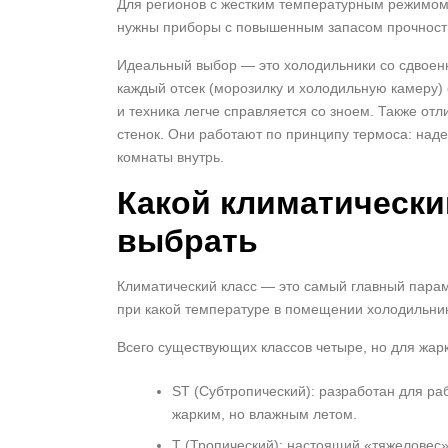
Для регионов с жестким температурным режимом
нужны приборы с повышенным запасом прочност
Идеальный выбор — это холодильники со сдвоен
каждый отсек (морозилку и холодильную камеру) 
и техника легче справляется со зноем. Также о
стенок. Они работают по принципу термоса: над
комнаты внутрь.
Какой климатически
выбрать
Климатический класс — это самый главный параме
при какой температуре в помещении холодильник 
Всего существующих классов четыре, но для жарк
ST (Субтропический): разработан для раб
жарким, но влажным летом.
T (Тропический): настоящий «тяжеловес»