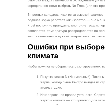
Выбирая между статическим охлаждением (знамен
определенно стоит выбрать No Frost (или его прод
В простых холодильниках из-за высокой влажнос
ледяная корка работает как изолятор — она меш
Frost постоянно принудительно гоняет воздух че
появляется, температура распределяется по пол
восстанавливается нужный микроклимат за счита
Ошибки при выборе
климата
Чтобы покупка не обернулась разочарованием, и
Покупка класса N (Нормальный). Такие м
жарче, холодильник быстро выйдет из стр
эксплуатации.
Игнорирование правил установки. Спрята
жарком климате — это приговор для техн