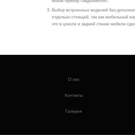
иначе прибор «задохнется».
Выбор встроенных моделей без дополнит
отдельно стоящей, так как мебельный ко
что в цоколе и задней стенке мебели сд
О нас
Контакты
Галерея