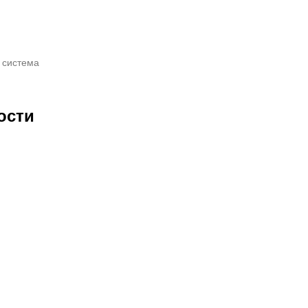
 система
ости