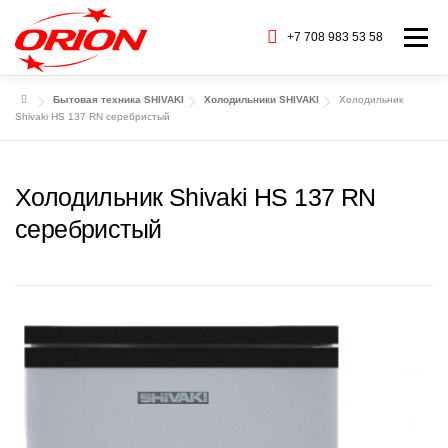
Перейти
к
+7 708 983 53 58
Меню
содержимому
Бытовая техника SHIVAKI
Холодильники SHIVAKI
Холодильник
ГЛАВНАЯ
КАТАЛОГ ТОВАРОВ
Shivaki HS 137 RN серебристый
О НАС
СЕРВИС
БАРАХОЛКА
Холодильник Shivaki HS 137 RN
серебристый
CТАТЬИ
БРЕНДЫ
КОНТАКТЫ