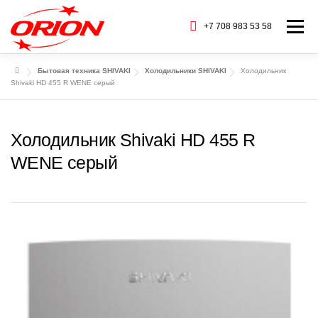
Перейти
к
+7 708 983 53 58
Меню
содержимому
Бытовая техника SHIVAKI
Холодильники SHIVAKI
Холодильник
ГЛАВНАЯ
КАТАЛОГ ТОВАРОВ
Shivaki HD 455 R WENE серый
О НАС
СЕРВИС
БАРАХОЛКА
Холодильник Shivaki HD 455 R
WENE серый
CТАТЬИ
БРЕНДЫ
КОНТАКТЫ