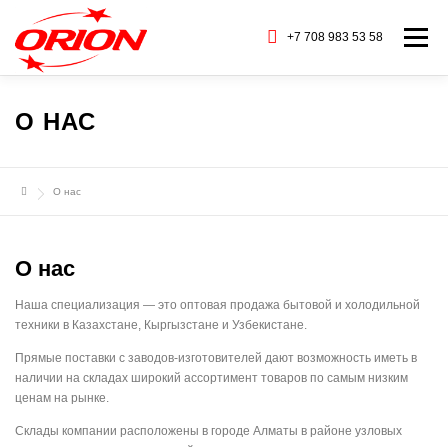
Перейти
к
+7 708 983 53 58
Меню
содержимому
ГЛАВНАЯ
КАТАЛОГ ТОВАРОВ
О НАС
О НАС
СЕРВИС
БАРАХОЛКА
О нас
CТАТЬИ
БРЕНДЫ
КОНТАКТЫ
О нас
Наша специализация — это оптовая продажа бытовой и холодильной
техники в Казахстане, Кыргызстане и Узбекистане.
Прямые поставки с заводов-изготовителей дают возможность иметь в
наличии на складах широкий ассортимент товаров по самым низким
ценам на рынке.
Склады компании расположены в городе Алматы в районе узловых